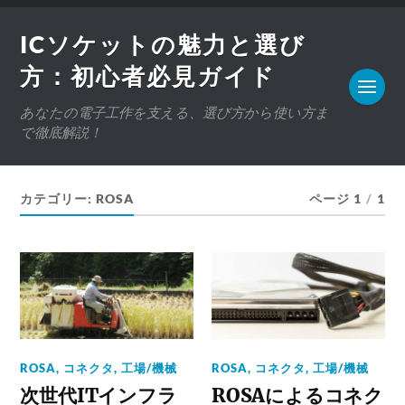
ICソケットの魅力と選び
方：初心者必見ガイド
あなたの電子工作を支える、選び方から使い方ま
で徹底解説！
カテゴリー:
ROSA
ページ 1
/
1
ROSA
,
コネクタ
,
工場/機械
ROSA
,
コネクタ
,
工場/機械
次世代ITインフラ
ROSAによるコネク